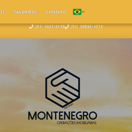
OS
FAVORITOS
CONTATO
(51) 3621-3989
(51) 99833-4513