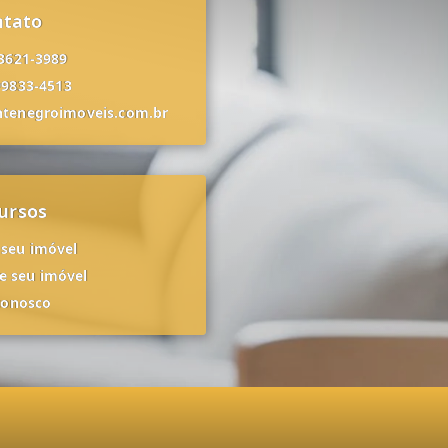
ntato
 3621-3989
99833-4513
tenegroimoveis.com.br
ursos
 seu imóvel
 seu imóvel
conosco