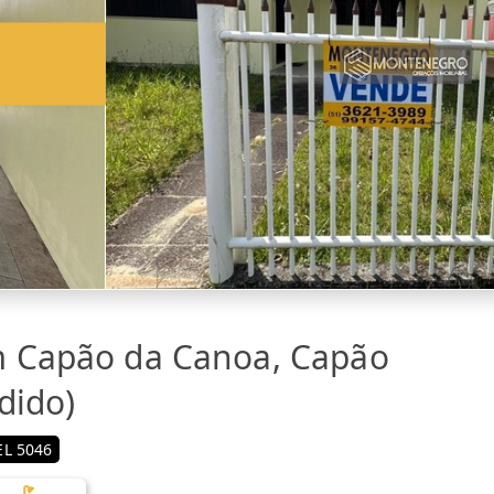
m Capão da Canoa, Capão
dido)
L 5046