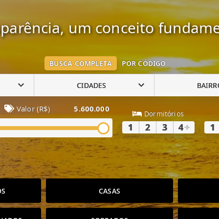
parência, um conceito fundame
BUSCA COMPLETA
POR CÓDIGO
CIDADES
BAIRR
Valor (R$)
5.600.000
Dormitórios
1
2
3
4
+
1
OS
CASAS