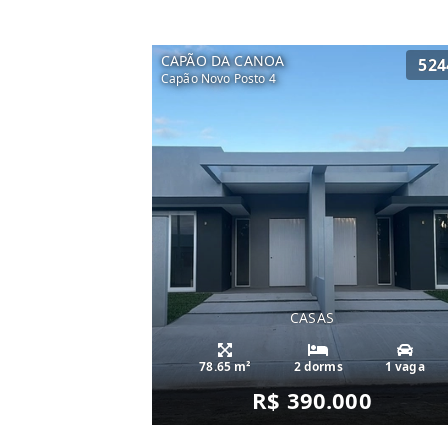
CAPÃO DA CANOA
524
Capão Novo Posto 4
CASAS
78.65 m²
2 dorms
1 vaga
R$ 390.000