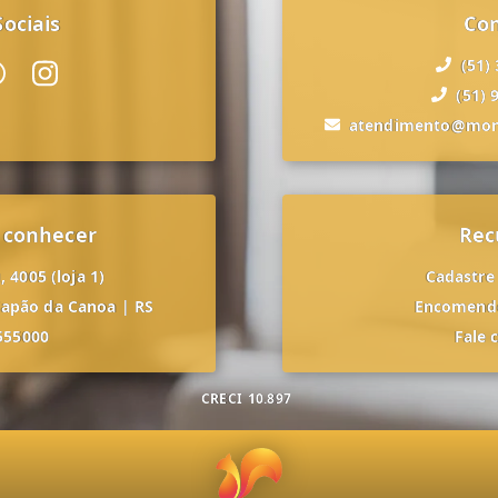
ociais
Co
(51)
(51) 
atendimento@mon
 conhecer
Rec
 4005 (loja 1)
Cadastre
apão da Canoa
|
RS
Encomende
555000
Fale 
CRECI
10.897