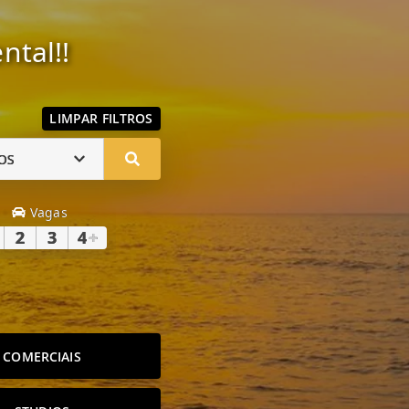
ntal!!
LIMPAR FILTROS
OS
Vagas
2
3
4
+
COMERCIAIS