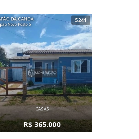
APÃO DA CANOA
5241
pão Novo Posto 5
CASAS
R$ 365.000