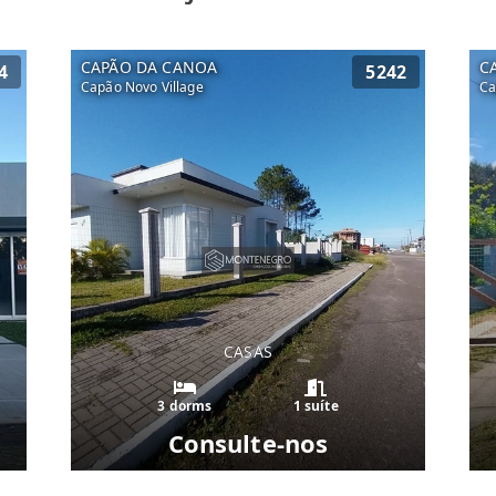
CAPÃO DA CANOA
C
4
5242
Capão Novo Village
Ca
CASAS
3 dorms
1 suíte
Consulte-nos