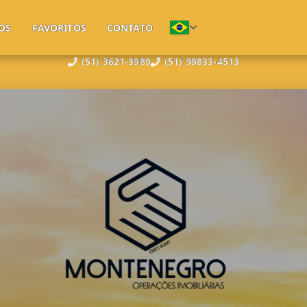
OS
FAVORITOS
CONTATO
(51) 3621-3989
(51) 99833-4513