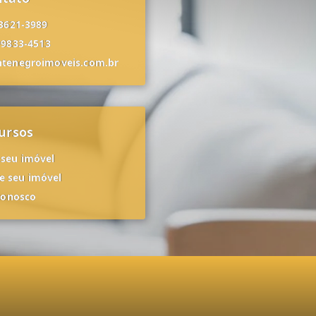
 3621-3989
99833-4513
tenegroimoveis.com.br
ursos
 seu imóvel
 seu imóvel
conosco