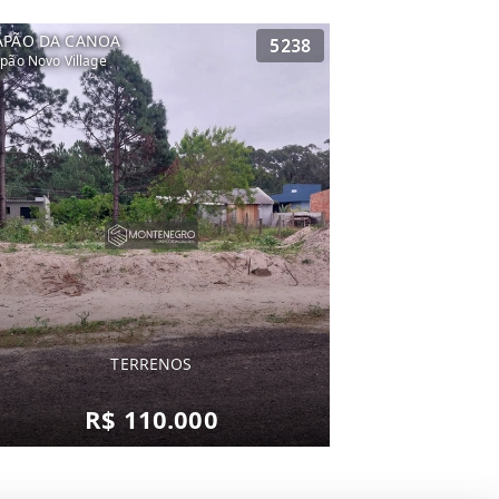
APÃO DA CANOA
5238
pão Novo Village
TERRENOS
R$ 110.000