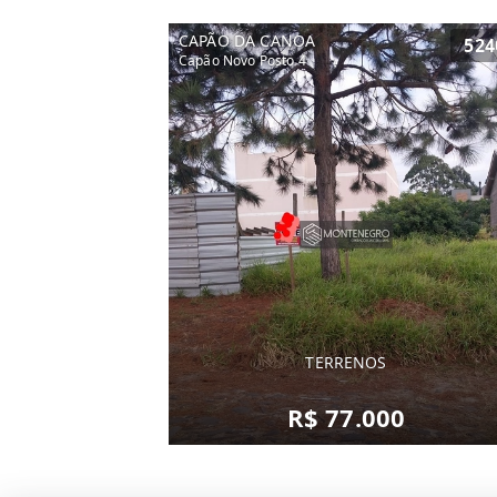
CAPÃO DA CANOA
524
Capão Novo Posto 4
TERRENOS
R$ 77.000