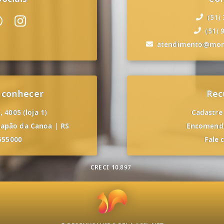
(51)
(51) 
atendimento@mon
 conhecer
Rec
 4005 (loja 1)
Cadastre
apão da Canoa
|
RS
Encomende
555000
Fale 
CRECI
10.897