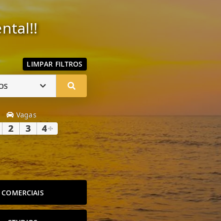
ntal!!
LIMPAR FILTROS
OS
Vagas
2
3
4
+
COMERCIAIS