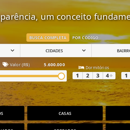
parência, um conceito fundame
BUSCA COMPLETA
POR CÓDIGO
CIDADES
BAIRR
Valor (R$)
5.600.000
Dormitórios
1
2
3
4
+
1
OS
CASAS