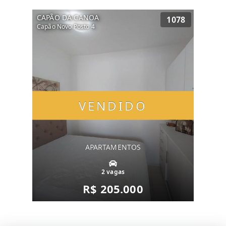
CAPÃO DA CANOA
1078
Capão Novo Posto 4
VENDIDO
APARTAMENTOS
2 vagas
R$ 205.000