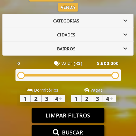
VENDA
CATEGORIAS
CIDADES
BAIRROS
0
Valor (R$)
5.600.000
Dormitórios
Vagas
1
2
3
4
+
1
2
3
4
+
LIMPAR FILTROS
BUSCAR