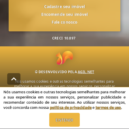
Cadastre seu imóvel
Encomende seu imóvel
Fale conosco
CRECI
10.897
© DESENVOLVIDO PELA
AGIL.NET
Nós usamos cookies e outras tecnologias semelhantes para
melhorar a sua experiência em nossos serviços, personalizar
publicidade e recomendar conteúdo de seu interesse. Ao utilizar
Nós usamos cookies e outras tecnologias semelhantes para melhorar
nossos serviços, você concorda com nossa política de privacidade e
a sua experiência em nossos serviços, personalizar publicidade e
termos de uso.
recomendar conteúdo de seu interesse. Ao utilizar nossos serviços,
você concorda com nossa
política de privacidade
e
termos de uso
.
Política de Privacidade
Termos de uso
ENTENDI