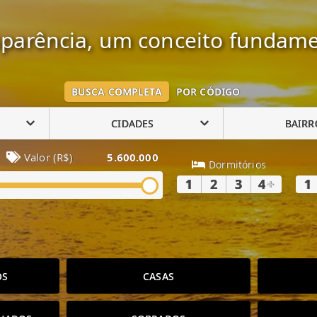
parência, um conceito fundame
BUSCA COMPLETA
POR CÓDIGO
CIDADES
BAIRR
Valor (R$)
5.600.000
Dormitórios
1
2
3
4
+
1
OS
CASAS