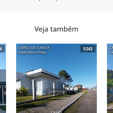
Veja também
CAPÃO DA CANOA
C
4
5242
Capão Novo Village
Ca
CASAS