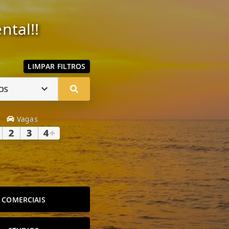
ntal!!
LIMPAR FILTROS
OS
Vagas
2
3
4
+
COMERCIAIS