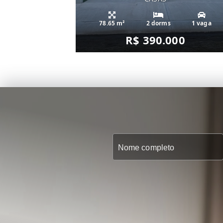
78.65 m²
2 dorms
1 vaga
R$ 390.000