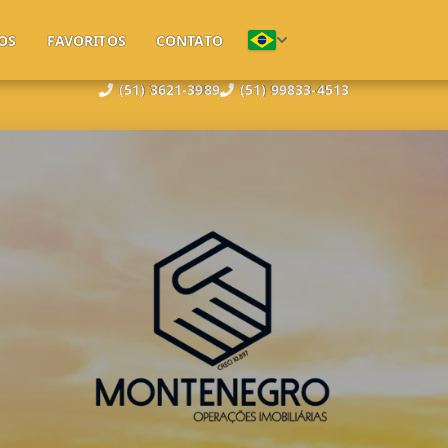
OS
FAVORITOS
CONTATO
(51) 3621-3989
(51) 99833-4513