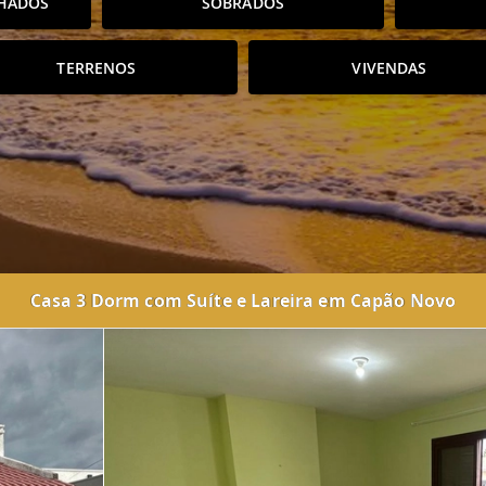
HADOS
SOBRADOS
TERRENOS
VIVENDAS
Casa 3 Dorm com Suíte e Lareira em Capão Novo