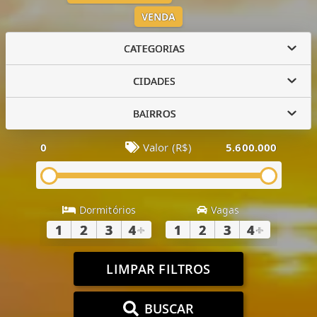
VENDA
CATEGORIAS
CIDADES
BAIRROS
0
Valor (R$)
5.600.000
Dormitórios
Vagas
1
2
3
4
+
1
2
3
4
+
LIMPAR FILTROS
BUSCAR