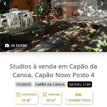
15 FOTOS
Studios à venda em Capão da
Canoa, Capão Novo Posto 4
STUDIOS
CAPÃO DA CANOA
IMÓVEL 5189
CONSTRUÍDA
PRIVATIVA
68 M²
68 M²
1 DORMITÓRIO