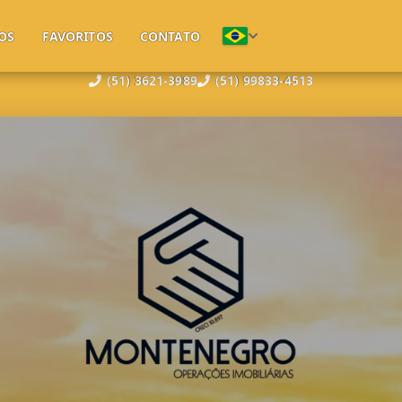
OS
FAVORITOS
CONTATO
(51) 3621-3989
(51) 99833-4513