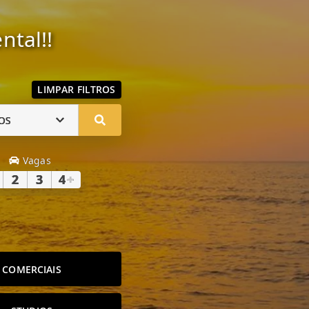
ntal!!
LIMPAR FILTROS
OS
Vagas
2
3
4
+
COMERCIAIS