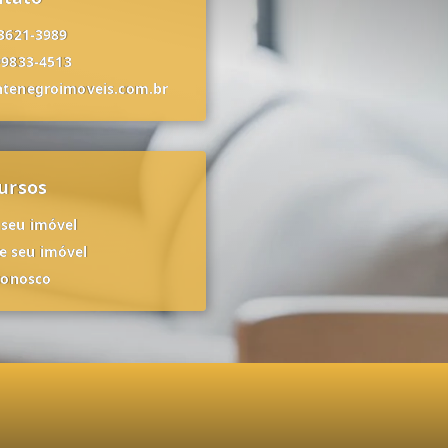
 3621-3989
99833-4513
tenegroimoveis.com.br
ursos
 seu imóvel
 seu imóvel
conosco