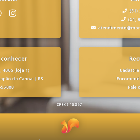
(51)
(51) 
atendimento@mon
 conhecer
Rec
 4005 (loja 1)
Cadastre
apão da Canoa
|
RS
Encomende
555000
Fale 
CRECI
10.897