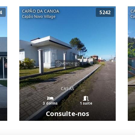
CAPÃO DA CANOA
C
4
5242
Capão Novo Village
Ca
CASAS
3 dorms
1 suíte
Consulte-nos