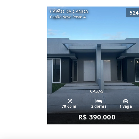
CAPÃO DA CANOA
524
Capão Novo Posto 4
CASAS
78.65 m²
2 dorms
1 vaga
R$ 390.000