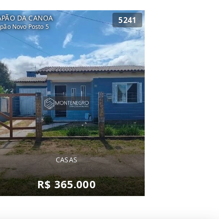
APÃO DA CANOA
5241
pão Novo Posto 5
CASAS
R$ 365.000