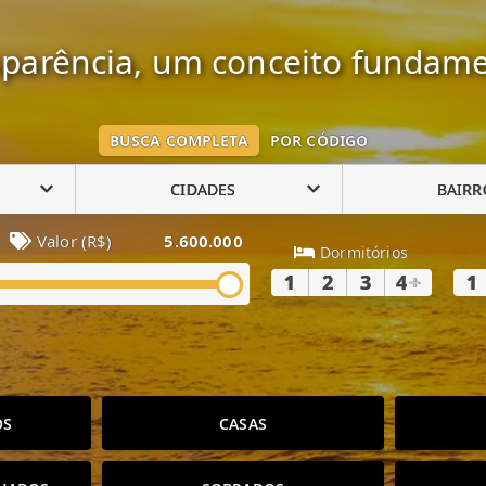
parência, um conceito fundame
BUSCA COMPLETA
POR CÓDIGO
CIDADES
BAIRR
Valor (R$)
5.600.000
Dormitórios
1
2
3
4
+
1
OS
CASAS