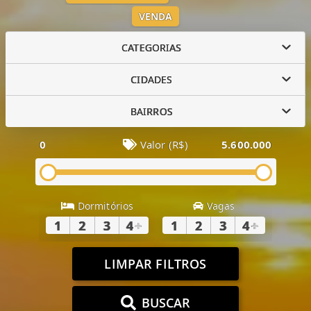
VENDA
CATEGORIAS
CIDADES
BAIRROS
0
Valor (R$)
5.600.000
Dormitórios
Vagas
1
2
3
4
+
1
2
3
4
+
LIMPAR FILTROS
BUSCAR