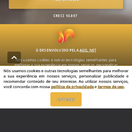
CRECI
10.897
© DESENVOLVIDO PELA
AGIL.NET
Nós usamos cookies e outras tecnologias semelhantes para
melhorar a sua experiência em nossos serviços, personalizar
publicidade e recomendar conteúdo de seu interesse. Ao utilizar
Nós usamos cookies e outras tecnologias semelhantes para melhorar
nossos serviços, você concorda com nossa política de privacidade e
a sua experiência em nossos serviços, personalizar publicidade e
termos de uso.
recomendar conteúdo de seu interesse. Ao utilizar nossos serviços,
você concorda com nossa
política de privacidade
e
termos de uso
.
Política de Privacidade
Termos de uso
ENTENDI