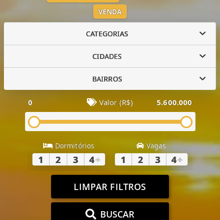
VENDA
CATEGORIAS
CIDADES
BAIRROS
0
Valor (R$)
5.600.000
Dormitórios
Vagas
1
2
3
4
+
1
2
3
4
+
LIMPAR FILTROS
BUSCAR