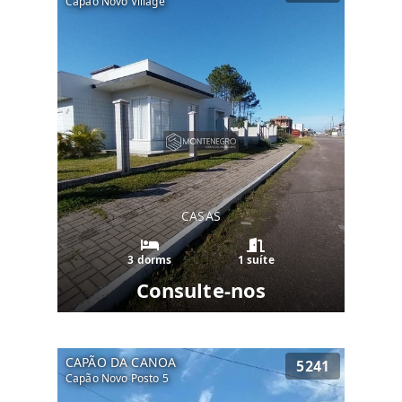
Capão Novo Village
CASAS
3 dorms
1 suíte
Consulte-nos
CAPÃO DA CANOA
5241
Capão Novo Posto 5