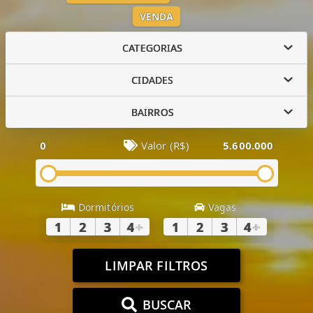
VENDA
CATEGORIAS
CIDADES
BAIRROS
0
Valor (R$)
5.600.000
Dormitórios
Vagas
1
2
3
4
+
1
2
3
4
+
LIMPAR FILTROS
BUSCAR