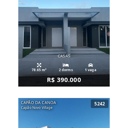
CASAS
78.65 m²
2 dorms
1 vaga
R$ 390.000
CAPÃO DA CANOA
5242
Capão Novo Village