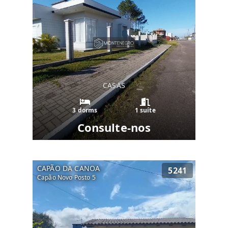
CASAS
3 dorms
1 suíte
Consulte-nos
CAPÃO DA CANOA
5241
Capão Novo Posto 5